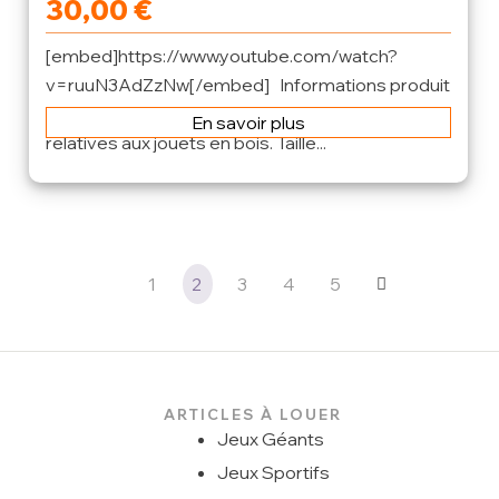
30,00
€
[embed]https://www.youtube.com/watch?
v=ruuN3AdZzNw[/embed] Informations produit
: Jeu 100% en bois. Répond à toutes les normes
En savoir plus
relatives aux jouets en bois. Taille...
1
2
3
4
5
ARTICLES À LOUER
Jeux Géants
Jeux Sportifs