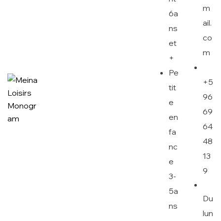
m
6a
ail.
ns
co
et
m
+
Pe
+5
tit
96
e
69
en
64
fa
48
nc
13
e
9
3-
5a
Du
ns
lun