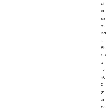
di
au
sa
m
ed
i :
8h
00
à
17
h0
0
(b
ur
ea