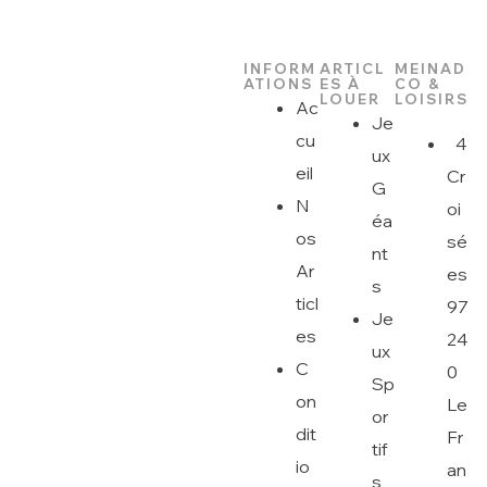
INFORM
ARTICL
MEINAD
ATIONS
ES À
CO &
LOUER
LOISIRS
Ac
Je
cu
4
ux
eil
Cr
G
N
oi
éa
os
sé
nt
Ar
es
s
ticl
97
Je
es
24
ux
C
0
Sp
on
Le
or
dit
Fr
tif
io
an
s