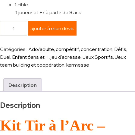
1 cible
1 joueur et +/ à partir de 8 ans
ajouter à mon devis
Catégories :
Ado/adulte
,
compétitif
,
concentration
,
Défis
,
Duel
,
Enfant 6ans et +
,
jeu d'adresse
,
Jeux Sportifs
,
Jeux
team building et coopération
,
kermesse
Description
Description
Kit Tir à l’Arc –