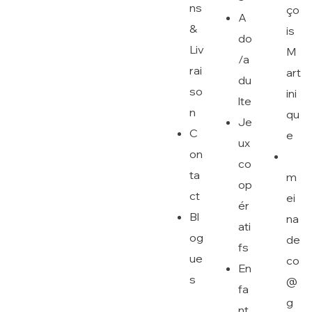
ns
ço
A
&
is
do
Liv
M
/a
rai
art
du
so
ini
lte
n
qu
Je
C
e
ux
on
co
ta
m
op
ct
ei
ér
Bl
na
ati
og
de
fs
ue
co
En
s
@
fa
g
nt