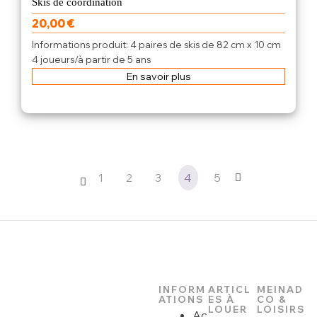
Skis de coordination
20,00
€
Informations produit: 4 paires de skis de 82 cm x 10 cm
4 joueurs/à partir de 5 ans
En savoir plus
1
2
3
4
5
INFORM
ARTICL
MEINAD
ATIONS
ES À
CO &
LOUER
LOISIRS
Ac