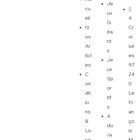
Je
cu
ux
4
eil
G
Cr
N
éa
oi
os
nt
sé
Ar
s
es
ticl
Je
97
es
ux
24
C
Sp
0
on
or
Le
dit
tif
Fr
io
s
an
ns
A
ço
&
do
is
Liv
/a
M
rai