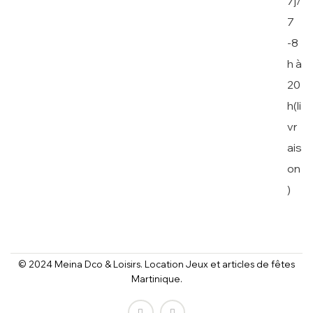
7j/
7
-8
h à
20
h(li
vr
ais
on
)
© 2024 Meina Dco & Loisirs. Location Jeux et articles de fêtes
Martinique.