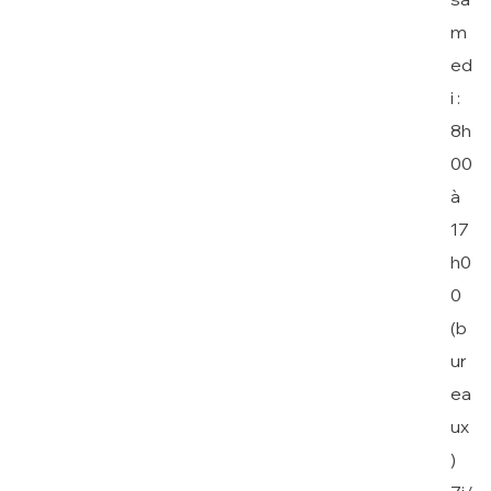
m
ed
i :
8h
00
à
17
h0
0
(b
ur
ea
ux
)