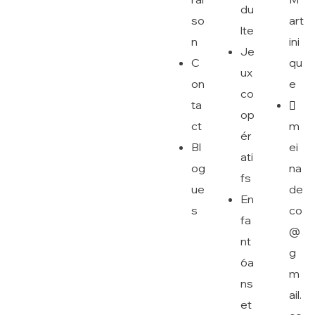
du
art
so
lte
ini
n
Je
qu
C
ux
e
on
co
ta
op
m
ct
ér
ei
Bl
ati
na
og
fs
de
ue
En
co
s
fa
@
nt
g
6a
m
ns
ail.
et