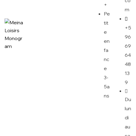
co
+
m
Pe
tit
+5
e
96
en
69
fa
64
nc
48
e
13
3-
9
5a
ns
Du
lun
di
au
sa