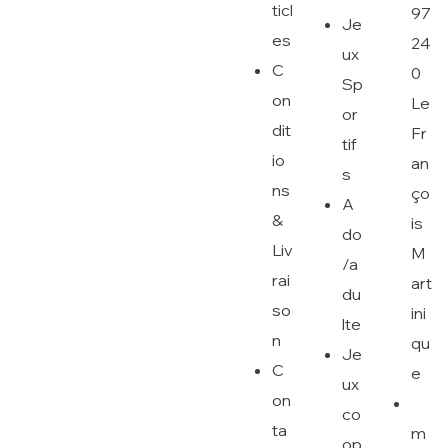
ticl
97
Je
es
24
ux
C
0
Sp
on
Le
or
dit
Fr
tif
io
an
s
ns
ço
A
&
is
do
Liv
M
/a
rai
art
du
so
ini
lte
n
qu
Je
C
e
ux
on
co
ta
m
op