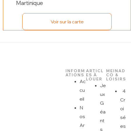
Martinique
Voir sur la carte
INFORM
ARTICL
MEINAD
ATIONS
ES À
CO &
LOUER
LOISIRS
Ac
Je
cu
4
ux
eil
Cr
G
N
oi
éa
os
sé
nt
Ar
es
s