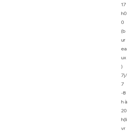
17
h0
0
(b
ur
ea
ux
)
7j/
7
-8
h à
20
h(li
vr