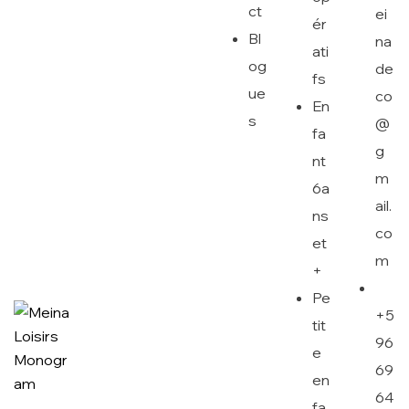
ct
ei
ér
Bl
na
ati
og
de
fs
ue
co
En
s
@
fa
g
nt
m
6a
ail.
ns
co
et
m
+
Pe
+5
tit
96
e
69
en
64
fa