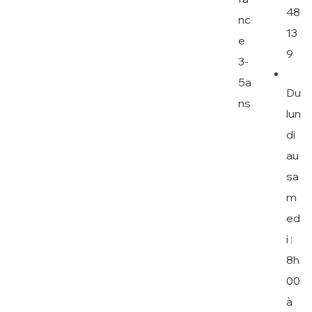
48
nc
13
e
9
3-
5a
Du
ns
lun
di
au
sa
m
ed
i :
8h
00
à