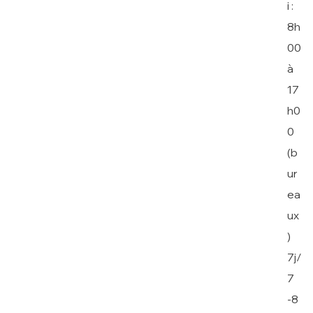
i :
8h
00
à
17
h0
0
(b
ur
ea
ux
)
7j/
7
-8