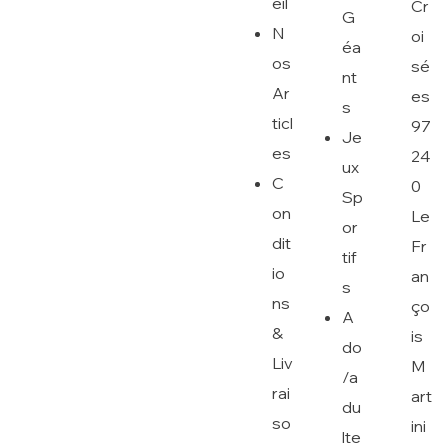
eil
Cr
G
N
oi
éa
os
sé
nt
Ar
es
s
ticl
97
Je
es
24
ux
C
0
Sp
on
Le
or
dit
Fr
tif
io
an
s
ns
ço
A
&
is
do
Liv
M
/a
rai
art
du
so
ini
lte