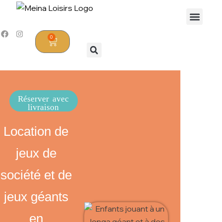
0
Réserver avec
livraison
Location de
jeux de
société et de
jeux géants
en