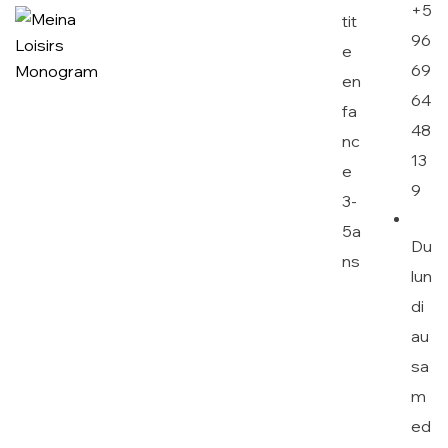
+5
tit
96
e
69
en
64
fa
48
nc
13
e
9
3-
5a
Du
ns
lun
di
au
sa
m
ed