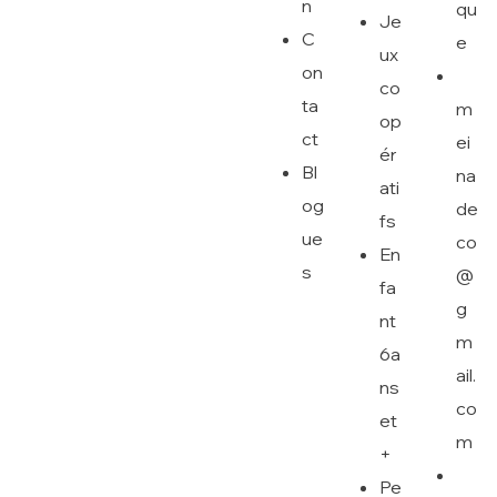
n
qu
Je
C
e
ux
on
co
ta
m
op
ct
ei
ér
Bl
na
ati
og
de
fs
ue
co
En
s
@
fa
g
nt
m
6a
ail.
ns
co
et
m
+
Pe