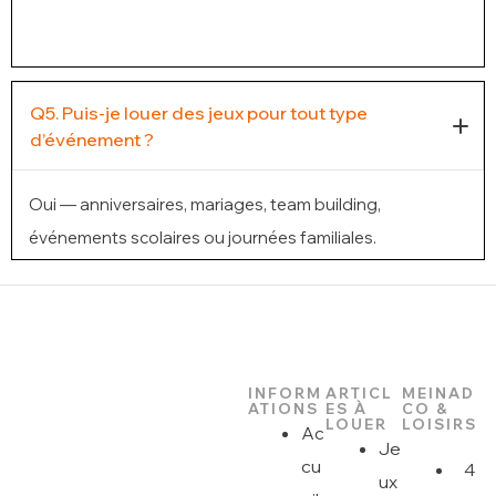
Q5. Puis-je louer des jeux pour tout type
d’événement ?
Oui — anniversaires, mariages, team building,
événements scolaires ou journées familiales.
INFORM
ARTICL
MEINAD
ATIONS
ES À
CO &
LOUER
LOISIRS
Ac
Je
cu
4
ux