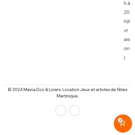
h à
20
h(li
vr
ais
on
)
© 2024 Meina Dco & Loisirs. Location Jeux et articles de fêtes
Martinique.
0