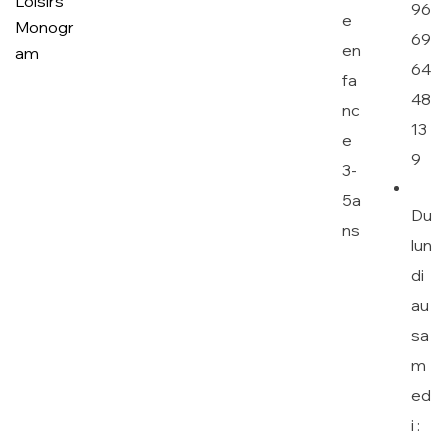
96
e
69
en
64
fa
48
nc
13
e
9
3-
5a
Du
ns
lun
di
au
sa
m
ed
i :