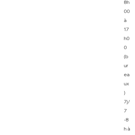
8h
00
à
17
h0
0
(b
ur
ea
ux
)
7j/
7
-8
h à