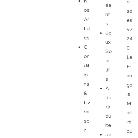
N
oi
éa
os
sé
nt
Ar
es
s
ticl
97
Je
es
24
ux
C
0
Sp
on
Le
or
dit
Fr
tif
io
an
s
ns
ço
A
&
is
do
Liv
M
/a
rai
art
du
so
ini
lte
n
qu
Je