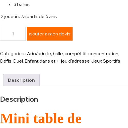
3 balles
2 joueurs /à partir de 6 ans
ajouter à mon devis
Catégories :
Ado/adulte
,
balle
,
compétitif
,
concentration
,
Défis
,
Duel
,
Enfant 6ans et +
,
jeu d'adresse
,
Jeux Sportifs
Description
Description
Mini table de