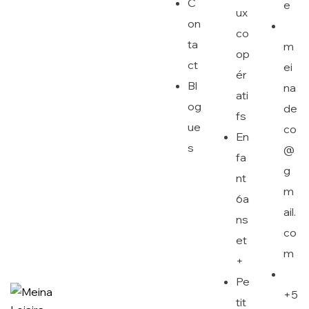
C
e
ux
on
co
ta
m
op
ct
ei
ér
Bl
na
ati
og
de
fs
ue
co
En
s
@
fa
g
nt
m
6a
ail.
ns
co
et
m
+
Pe
+5
tit