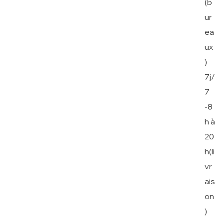
(b
ur
ea
ux
)
7j/
7
-8
h à
20
h(li
vr
ais
on
)