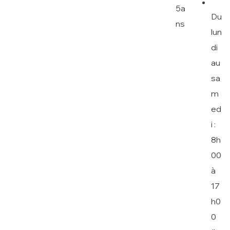
5a
Du
ns
lun
di
au
sa
m
ed
i :
8h
00
à
17
h0
0