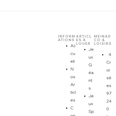
INFORM
ARTICL
MEINAD
ATIONS
ES À
CO &
LOUER
LOISIRS
Ac
Je
cu
4
ux
eil
Cr
G
N
oi
éa
os
sé
nt
Ar
es
s
ticl
97
Je
es
24
ux
C
0
Sp
on