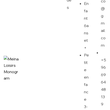
ue
co
En
s
@
fa
g
nt
m
6a
ail.
ns
co
et
m
+
Pe
+5
tit
96
e
69
en
64
fa
48
nc
13
e
9
3-