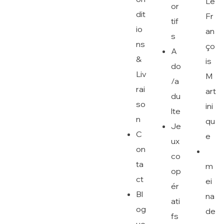
Le
or
dit
Fr
tif
io
an
s
ns
ço
A
&
is
do
Liv
M
/a
rai
art
du
so
ini
lte
n
qu
Je
C
e
ux
on
co
ta
m
op
ct
ei
ér
Bl
na
ati
og
de
fs