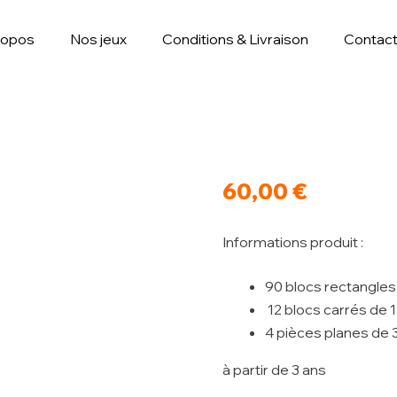
ropos
Nos jeux
Conditions & Livraison
Contac
60,00
€
Informations produit :
90 blocs rectangles
12 blocs carrés de 1
4 pièces planes de 3
à partir de 3 ans