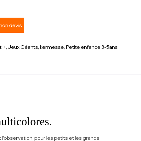
 mon devis
t +
,
Jeux Géants
,
kermesse
,
Petite enfance 3-5ans
ulticolores.
 l’observation, pour les petits et les grands.