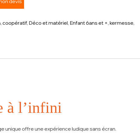
 mon devis
n
,
coopératif
,
Déco et matériel
,
Enfant 6ans et +
,
kermesse
,
 à l’infini
ge
unique offre une expérience ludique sans écran.