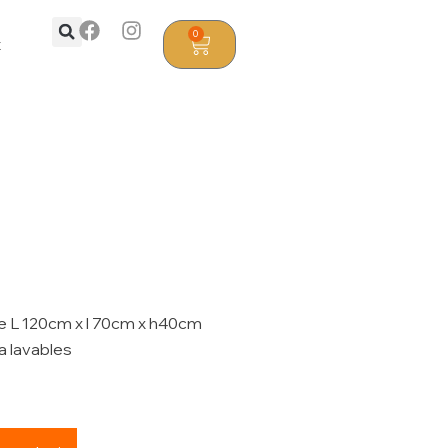
0
t
ue L 120cm x l 70cm x h40cm
ra lavables