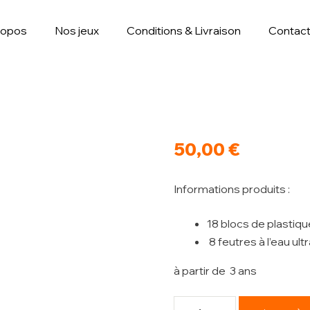
ropos
Nos jeux
Conditions & Livraison
Contac
50,00
€
Informations produits :
18 blocs de plastiq
8 feutres à l’eau ult
à partir de 3 ans