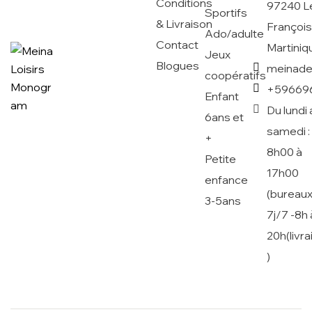
Conditions
97240 L
Sportifs
& Livraison
Françoi
Ado/adulte
Contact
Martiniq
Jeux
Blogues
meinad
coopératifs
+59669
Enfant
Du lundi 
6ans et
samedi :
+
8h00 à
Petite
17h00
enfance
(bureaux
3-5ans
7j/7 -8h 
20h(livr
)