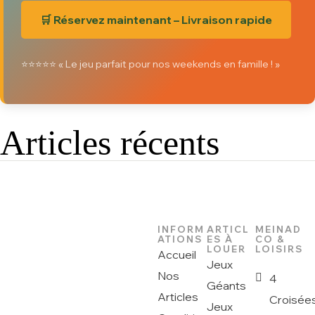
🛒 Réservez maintenant – Livraison rapide
⭐️⭐️⭐️⭐️⭐️ « Le jeu parfait pour nos weekends en famille ! »
Articles récents
INFORM
ARTICL
MEINAD
ATIONS
ES À
CO &
LOUER
LOISIRS
Accueil
Jeux
Nos
4
Géants
Articles
Croisée
Jeux