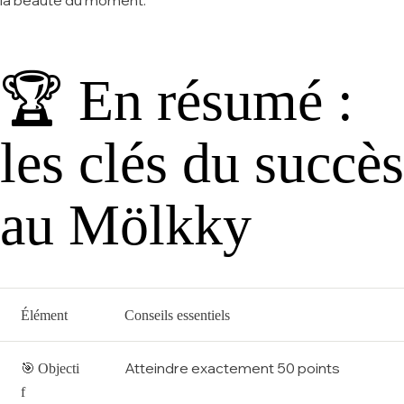
la beauté du moment.
🏆 En résumé :
les clés du succès
au Mölkky
Élément
Conseils essentiels
🎯
Atteindre exactement 50 points
Objecti
f