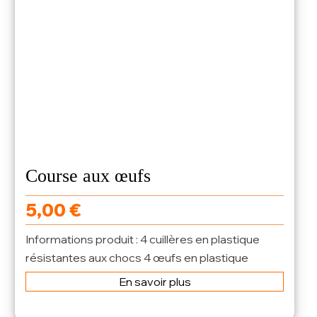
Course aux œufs
5,00
€
Informations produit : 4 cuillères en plastique
résistantes aux chocs 4 œufs en plastique
longueur cuillère 18.5 cm Ø œuf...
En savoir plus