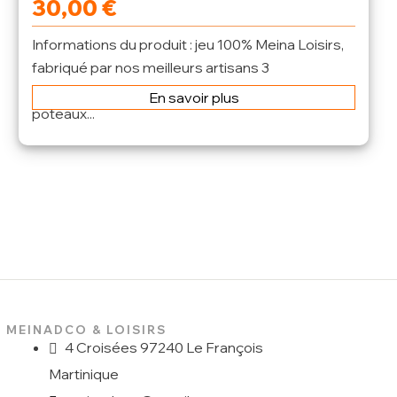
30,00
€
Informations du produit : jeu 100% Meina Loisirs,
fabriqué par nos meilleurs artisans 3
plateformes mobiles en bois 8,8cmX8,8cm
En savoir plus
poteaux...
MEINADCO & LOISIRS
4 Croisées 97240 Le François
Martinique