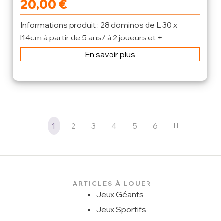
20,00
€
Informations produit : 28 dominos de L 30 x
l14cm à partir de 5 ans/ à 2 joueurs et +
En savoir plus
1
2
3
4
5
6
ARTICLES À LOUER
Jeux Géants
Jeux Sportifs