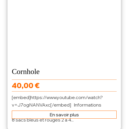
Cornhole
40,00
€
[embed]https://www.youtube.com/watch?
v=J7ogNANVAxc[/embed] Informations
produit : jeu fourni avec 2 planches de cornhole,
En savoir plus
8 sacs bleus et rouges 2 à 4...