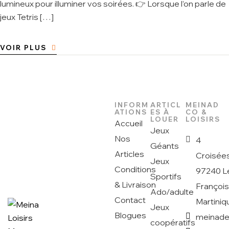
lumineux pour illuminer vos soirées. 👉 Lorsque l’on parle de
jeux Tetris […]
VOIR PLUS
INFORM
ARTICL
MEINAD
ATIONS
ES À
CO &
LOUER
LOISIRS
Accueil
Jeux
Nos
4
Géants
Articles
Croisée
Jeux
Conditions
97240 L
Sportifs
& Livraison
Françoi
Ado/adulte
Contact
Martiniq
Jeux
Blogues
meinad
coopératifs