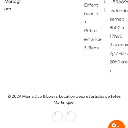
+59669
Enfant
Du lundi 
6ans et
samedi :
+
8h00 à
Petite
17h00
enfance
(bureaux
3-5ans
7j/7 -8h 
20h(livr
)
© 2024 Meina Dco & Loisirs. Location Jeux et articles de fêtes
Martinique.
0